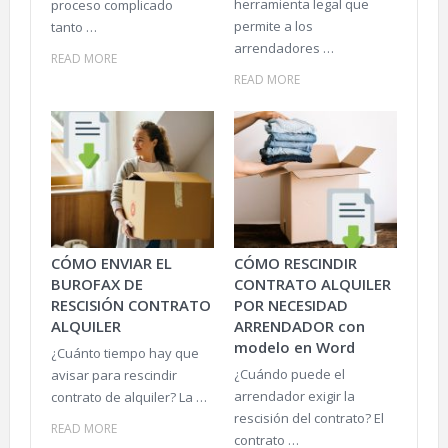
herramienta legal que
proceso complicado
permite a los
tanto …
arrendadores …
READ MORE
READ MORE
CÓMO ENVIAR EL
CÓMO RESCINDIR
BUROFAX DE
CONTRATO ALQUILER
RESCISIÓN CONTRATO
POR NECESIDAD
ALQUILER
ARRENDADOR con
modelo en Word
¿Cuánto tiempo hay que
¿Cuándo puede el
avisar para rescindir
arrendador exigir la
contrato de alquiler? La …
rescisión del contrato? El
READ MORE
contrato …